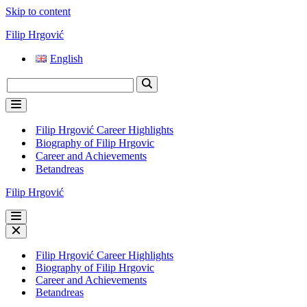
Skip to content
Filip Hrgović
English
Search
for...
Navigation
Menu
Filip Hrgović Career Highlights
Biography of Filip Hrgovic
Career and Achievements
Betandreas
Filip Hrgović
Navigation
Menu
Navigation
Menu
Filip Hrgović Career Highlights
Biography of Filip Hrgovic
Career and Achievements
Betandreas